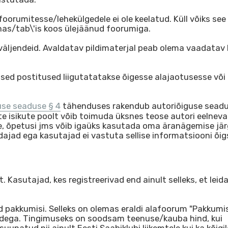
oorumitesse/lehekülgedele ei ole keelatud. Küll võiks see 
knas/tab\'is koos ülejäänud foorumiga.
äljendeid. Avaldatav pildimaterjal peab olema vaadatav 
sed postitused liigutatatakse õigesse alajaotusesse või
use seaduse § 4
tähenduses rakendub autoriõiguse sead
e isikute poolt võib toimuda üksnes teose autori eelneva
e, õpetusi jms võib igaüks kasutada oma äranägemise jär
dajad ega kasutajad ei vastuta sellise informatsiooni õi
 Kasutajad, kes registreerivad end ainult selleks, et leid
pakkumisi. Selleks on olemas eraldi alafoorum "Pakkumis
ega. Tingimuseks on soodsam teenuse/kauba hind, kui