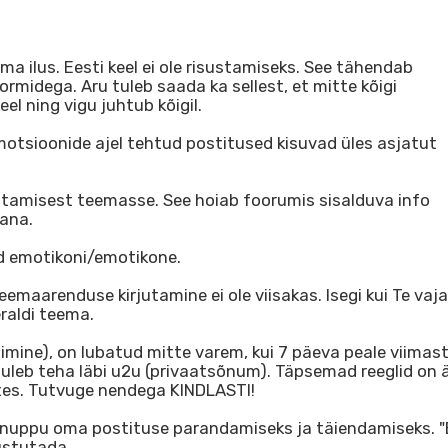
a ilus. Eesti keel ei ole risustamiseks. See tähendab
normidega. Aru tuleb saada ka sellest, et mitte kõigi
el ning vigu juhtub kõigil.
emotsioonide ajel tehtud postitused kisuvad üles asjatut
utamisest teemasse. See hoiab foorumis sisalduva info
vana.
id emotikoni/emotikone.
maarenduse kirjutamine ei ole viisakas. Isegi kui Te vaja
eraldi teema.
ine), on lubatud mitte varem, kui 7 päeva peale viimas
uleb teha läbi u2u (privaatsõnum). Täpsemad reeglid on 
es. Tutvuge nendega KINDLASTI!
" nuppu oma postituse parandamiseks ja täiendamiseks. "
ustutada.