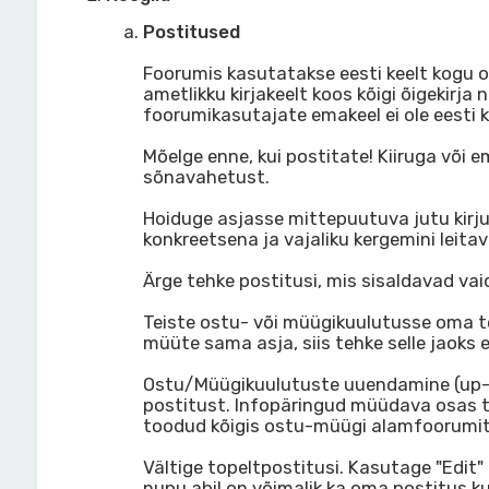
Postitused
Foorumis kasutatakse eesti keelt kogu om
ametlikku kirjakeelt koos kõigi õigekirja 
foorumikasutajate emakeel ei ole eesti ke
Mõelge enne, kui postitate! Kiiruga või 
sõnavahetust.
Hoiduge asjasse mittepuutuva jutu kirj
konkreetsena ja vajaliku kergemini leita
Ärge tehke postitusi, mis sisaldavad va
Teiste ostu- või müügikuulutusse oma tee
müüte sama asja, siis tehke selle jaoks 
Ostu/Müügikuulutuste uuendamine (up-im
postitust. Infopäringud müüdava osas t
toodud kõigis ostu-müügi alamfoorumit
Vältige topeltpostitusi. Kasutage "Edit
nupu abil on võimalik ka oma postitus k