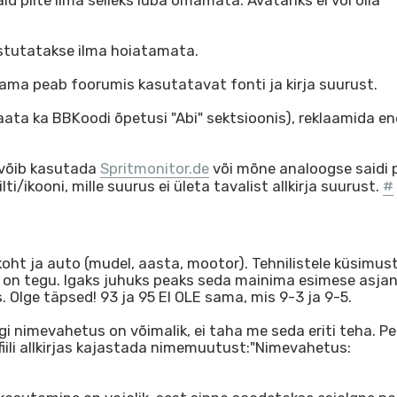
d pilte ilma selleks luba omamata. Avatariks ei või olla
stutatakse ilma hoiatamata.
asutama peab foorumis kasutatavat fonti ja kirja suurust.
aata ka BBKoodi õpetusi "Abi" sektsioonis), reklaamida e
a võib kasutada
Spritmonitor.de
või mõne analoogse saidi 
i/ikooni, mille suurus ei ületa tavalist allkirja suurust.
#
oht ja auto (mudel, aasta, mootor). Tehnilistele küsimus
on tegu. Igaks juhuks peaks seda mainima esimese asjan
. Olge täpsed! 93 ja 95 EI OLE sama, mis 9-3 ja 9-5.
i nimevahetus on võimalik, ei taha me seda eriti teha. Pe
ili allkirjas kajastada nimemuutust:"Nimevahetus: