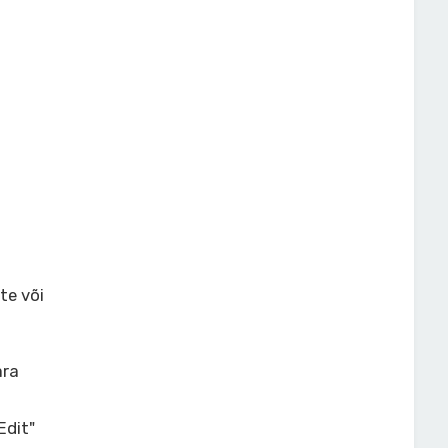
te või
t
ära
Edit"