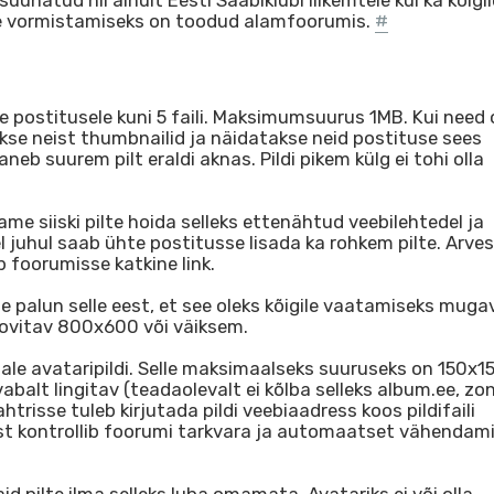
uunatud nii ainult Eesti Saabiklubi liikemtele kui ka kõigil
se vormistamiseks on toodud alamfoorumis.
#
ale postitusele kuni 5 faili. Maksimumsuurus 1MB. Kui need
ehakse neist thumbnailid ja näidatakse neid postituse sees
b suurem pilt eraldi aknas. Pildi pikem külg ei tohi olla
e siiski pilte hoida selleks ettenähtud veebilehtedel ja
sel juhul saab ühte postitusse lisada ka rohkem pilte. Arv
b foorumisse katkine link.
ge palun selle eest, et see oleks kõigile vaatamiseks muga
ovitav 800x600 või väiksem.
omale avataripildi. Selle maksimaalseks suuruseks on 150x1
vabalt lingitav (teadaolevalt ei kõlba selleks album.ee, zo
lahtrisse tuleb kirjutada pildi veebiaadress koos pildifaili
rust kontrollib foorumi tarkvara ja automaatset vähendami