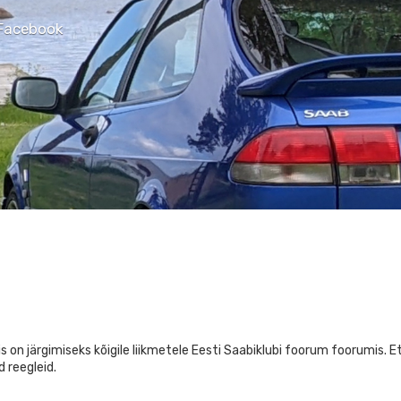
Facebook
is on järgimiseks kõigile liikmetele Eesti Saabiklubi foorum foorumis. E
d reegleid.