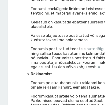
Foorumi lehekülgede linkimine teistesse f
tehtud nii, et materjal avaneks eraldi a
Keelatud on kasutada ebatsensuurseid v
alaealistele.
Valesse alajaotusse postitatud või sega
kustutatakse ilma hoiatamata.
Foorumis postitatud teostele
autoriõig
ning sellise teose kasutamine kolmandat
nõusolekul. Foorumisse postitatud fakt
ilma postitaja nõusolekuta. Foorumi hal
ega sellest tekkida võiva kahju eest.
#
Reklaamist
Foorum pole kaubandusliku reklaami koht.
omale reklaamikanalit, eemaldatakse.
Foorumikasutajatele võib teha suunatud 
Pakkumised peavad olema seotud Saabid