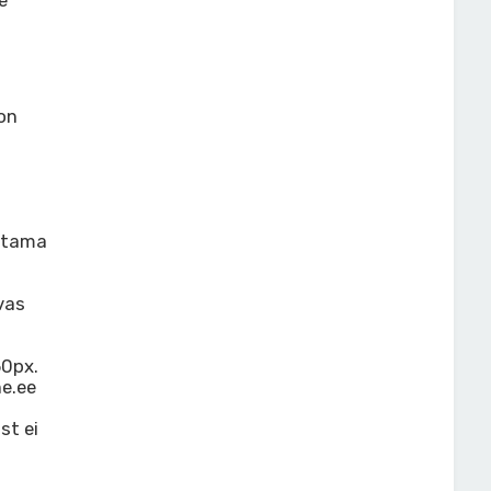
e
 on
estama
vas
50px.
ne.ee
st ei