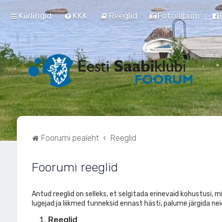
Kiirlingid
KKK
Reeglid
Fotoalbum
Foorumi pealeht
Reeglid
Foorumi reeglid
Antud reeglid on selleks, et selgitada erinevaid kohustusi, m
lugejad ja liikmed tunneksid ennast hästi, palume järgida nei
Reeglid