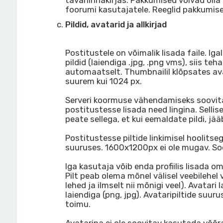
tavahinnakirjas. Pakkumised võivad olla s
foorumi kasutajatele. Reeglid pakkumi
Pildid, avatarid ja allkirjad
Postitustele on võimalik lisada faile. Ig
pildid (laiendiga .jpg, .png vms), siis t
automaatselt. Thumbnailil klõpsates avane
suurem kui 1024 px.
Serveri koormuse vähendamiseks soovitam
postitustesse lisada need lingina. Selli
peate sellega, et kui eemaldate pildi, jää
Postitustesse piltide linkimisel hoolitse
suuruses. 1600x1200px ei ole mugav. So
Iga kasutaja võib enda profiilis lisada 
Pilt peab olema mõnel välisel veebilehel 
lehed ja ilmselt nii mõnigi veel). Avatari 
laiendiga (png, jpg). Avataripiltide suu
toimu.