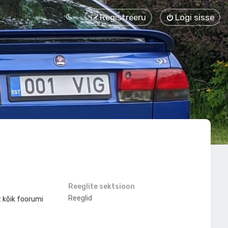
Registreeru
Logi sisse
Reeglite sektsioon
Reeglid
t kõik foorumi