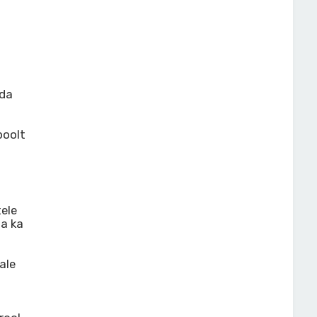
nda
poolt
tele
a ka
ale