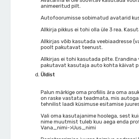
Avatarina ei ole soovitav kasutada võõrai
animeeritud pilt.
Autofoorumisse sobimatud avatarid ku
Allkirja pikkus ei tohi olla üle 3 rea. K
Allkirjas võib kasutada veebiaadresse (v
poolt pakutavat teenust.
Allkirjas ei tohi kasutada pilte. Erandin
pakutavat kasutaja auto kohta käivat pilt
Üldist
Palun märkige oma profiilis ära oma asuk
on raske vastata teadmata, mis autoga 
tehnilist laadi küsimuse esitamise juures
Vali oma kasutajanime hoolega, sest kuig
nime muutmist tuleb kuu aega enda profi
Vana_nimi->Uus_nimi