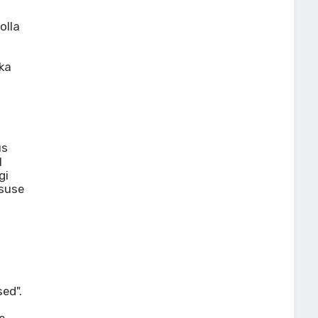
olla
ka
us
l
gi
gsuse
a
ed".