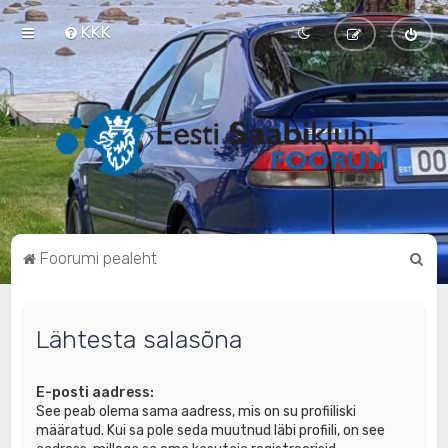
KKK
O
Foorumi pealeht
t
s
Lähtesta salasõna
i
E-posti aadress:
See peab olema sama aadress, mis on su profiiliski
määratud. Kui sa pole seda muutnud läbi profiili, on see