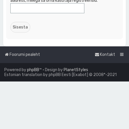
aadress, millega sa oma kasutaja registreerisid.
Foorumi pealeht
Kontakt
Powered by
phpBB
™
• Design by
PlanetStyles
Estonian translation by phpBB Eesti [Exabot] © 2008*-2021