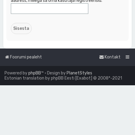
aadress, millega sa oma kasutaja registreerisid.
Foorumi pealeht
Kontakt
Powered by
phpBB
™
• Design by
PlanetStyles
Estonian translation by phpBB Eesti [Exabot] © 2008*-2021