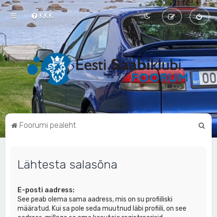
KKK
O
Foorumi pealeht
t
s
Lähtesta salasõna
i
E-posti aadress:
See peab olema sama aadress, mis on su profiiliski
määratud. Kui sa pole seda muutnud läbi profiili, on see