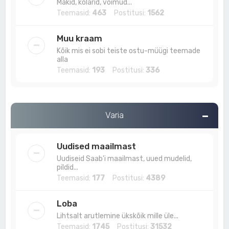
Makid, kõlarid, võimud...
Teemasid:
463
Postitusi:
1562
Muu kraam
Kõik mis ei sobi teiste ostu-müügi teemade
alla
Teemasid:
193
Postitusi:
336
Varia
Uudised maailmast
Uudiseid Saab'i maailmast, uued mudelid,
pildid...
Teemasid:
177
Postitusi:
4389
Loba
Lihtsalt arutlemine ükskõik mille üle...
Teemasid:
1745
Postitusi:
31532