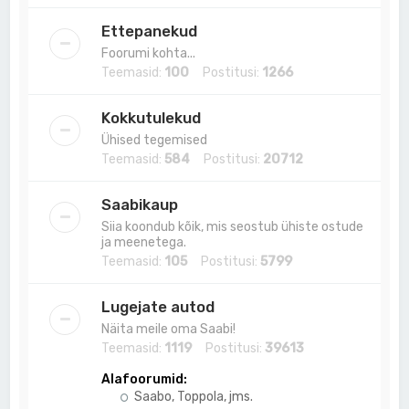
Ettepanekud
Foorumi kohta...
Teemasid:
100
Postitusi:
1266
Kokkutulekud
Ühised tegemised
Teemasid:
584
Postitusi:
20712
Saabikaup
Siia koondub kõik, mis seostub ühiste ostude
ja meenetega.
Teemasid:
105
Postitusi:
5799
Lugejate autod
Näita meile oma Saabi!
Teemasid:
1119
Postitusi:
39613
Alafoorumid:
Saabo, Toppola, jms.