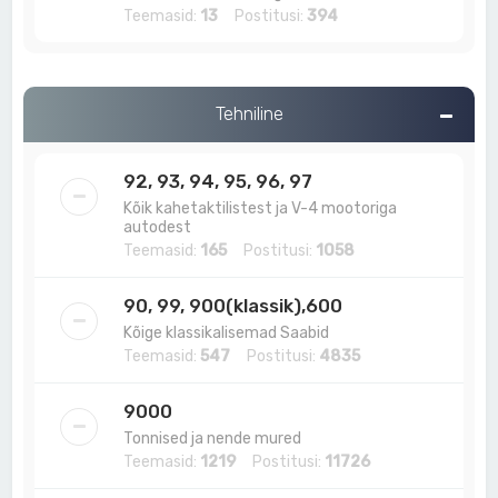
Teemasid:
13
Postitusi:
394
Tehniline
92, 93, 94, 95, 96, 97
Kõik kahetaktilistest ja V-4 mootoriga
autodest
Teemasid:
165
Postitusi:
1058
90, 99, 900(klassik),600
Kõige klassikalisemad Saabid
Teemasid:
547
Postitusi:
4835
9000
Tonnised ja nende mured
Teemasid:
1219
Postitusi:
11726