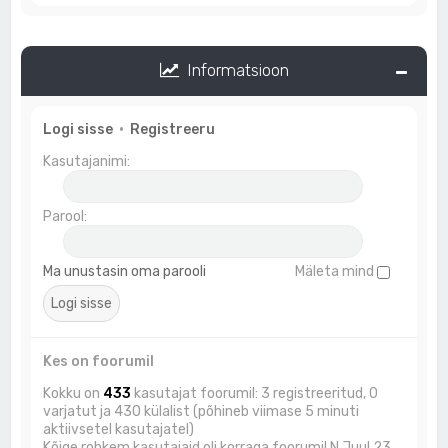
Informatsioon
Logi sisse
•
Registreeru
Kasutajanimi:
Parool:
Ma unustasin oma parooli
Mäleta mind
Kes on foorumil
Kokku on
433
kasutajat foorumil: 3 registreeritud, 0
varjatut ja 430 külalist (põhineb viimase 5 minuti
aktiivsetel kasutajatel)
Kõige rohkem kasutajaid oli korraga foorumil N Juul 23,