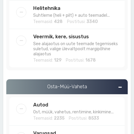
Helitehnika
Suhtleme (heli + pilt) + auto teemadel...
Teemasid:
428
Postitusi:
3340
Veermik, kere, sisustus
See alajaotus on uute teemade tegemiseks
suletud, valige ülevaltpoolt margipõhine
alajaotus
Teemasid:
129
Postitusi:
1678
Osta-Müü-Vaheta
Autod
Ost, müük, vahetus, rentimine, kinkimine...
Teemasid:
2235
Postitusi:
8533
Varuosad