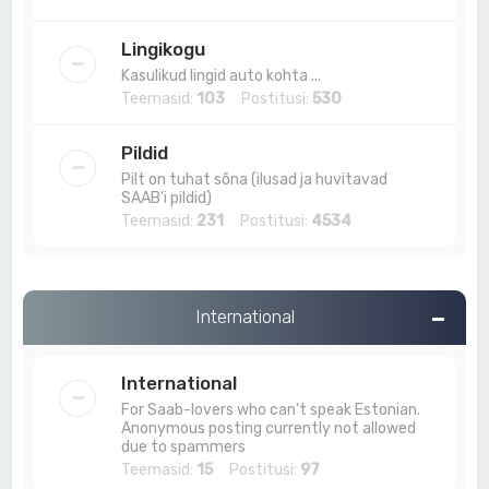
Lingikogu
Kasulikud lingid auto kohta ...
Teemasid:
103
Postitusi:
530
Pildid
Pilt on tuhat sõna (ilusad ja huvitavad
SAAB'i pildid)
Teemasid:
231
Postitusi:
4534
International
International
For Saab-lovers who can't speak Estonian.
Anonymous posting currently not allowed
due to spammers
Teemasid:
15
Postitusi:
97