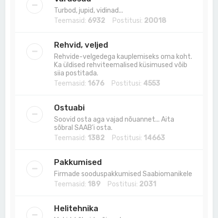
Turbod, jupid, vidinad...
Teemasid:
6932
Postitusi:
20018
Rehvid, veljed
Rehvide-velgedega kauplemiseks oma koht.
Ka üldised rehviteemalised küsimused võib
siia postitada.
Teemasid:
1676
Postitusi:
4553
Ostuabi
Soovid osta aga vajad nõuannet... Aita
sõbral SAAB'i osta.
Teemasid:
1382
Postitusi:
14663
Pakkumised
Firmade sooduspakkumised Saabiomanikele
Teemasid:
189
Postitusi:
2031
Helitehnika