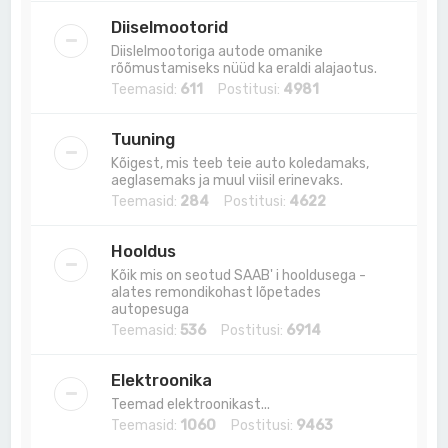
Diiselmootorid
Diislelmootoriga autode omanike
rõõmustamiseks nüüd ka eraldi alajaotus.
Teemasid:
611
Postitusi:
4981
Tuuning
Kõigest, mis teeb teie auto koledamaks,
aeglasemaks ja muul viisil erinevaks.
Teemasid:
284
Postitusi:
4622
Hooldus
Kõik mis on seotud SAAB' i hooldusega -
alates remondikohast lõpetades
autopesuga
Teemasid:
536
Postitusi:
6914
Elektroonika
Teemad elektroonikast...
Teemasid:
1060
Postitusi:
9463