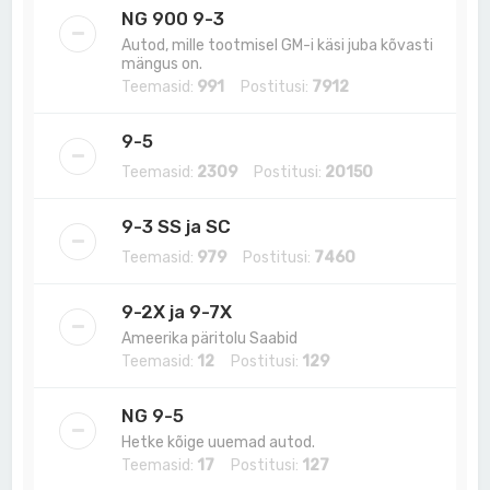
NG 900 9-3
Autod, mille tootmisel GM-i käsi juba kõvasti
mängus on.
Teemasid:
991
Postitusi:
7912
9-5
Teemasid:
2309
Postitusi:
20150
9-3 SS ja SC
Teemasid:
979
Postitusi:
7460
9-2X ja 9-7X
Ameerika päritolu Saabid
Teemasid:
12
Postitusi:
129
NG 9-5
Hetke kõige uuemad autod.
Teemasid:
17
Postitusi:
127