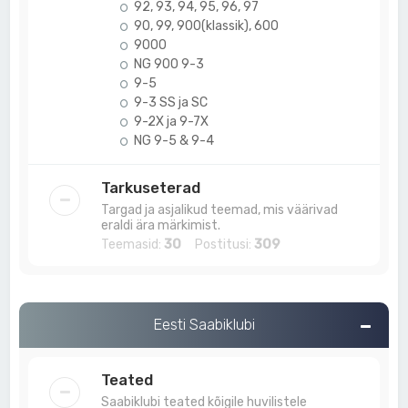
92, 93, 94, 95, 96, 97
90, 99, 900(klassik), 600
9000
NG 900 9-3
9-5
9-3 SS ja SC
9-2X ja 9-7X
NG 9-5 & 9-4
Tarkuseterad
Targad ja asjalikud teemad, mis väärivad
eraldi ära märkimist.
Teemasid:
30
Postitusi:
309
Eesti Saabiklubi
Teated
Saabiklubi teated kõigile huvilistele