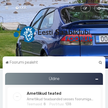
KKK
O
Foorumi pealeht
t
s
Üldine
i
Ametlikud teated
Ametlikud teadaanded seoses foorumiga...
Teemasid:
8
Postitusi:
138