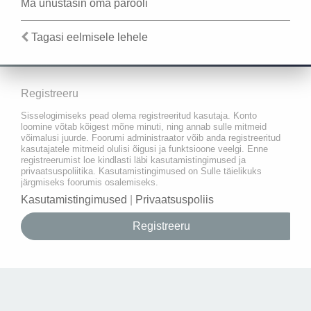
Ma unustasin oma parooli
Tagasi eelmisele lehele
Registreeru
Sisselogimiseks pead olema registreeritud kasutaja. Konto
loomine võtab kõigest mõne minuti, ning annab sulle mitmeid
võimalusi juurde. Foorumi administraator võib anda registreeritud
kasutajatele mitmeid olulisi õigusi ja funktsioone veelgi. Enne
registreerumist loe kindlasti läbi kasutamistingimused ja
privaatsuspoliitika. Kasutamistingimused on Sulle täielikuks
järgmiseks foorumis osalemiseks.
Kasutamistingimused
|
Privaatsuspoliis
Registreeru