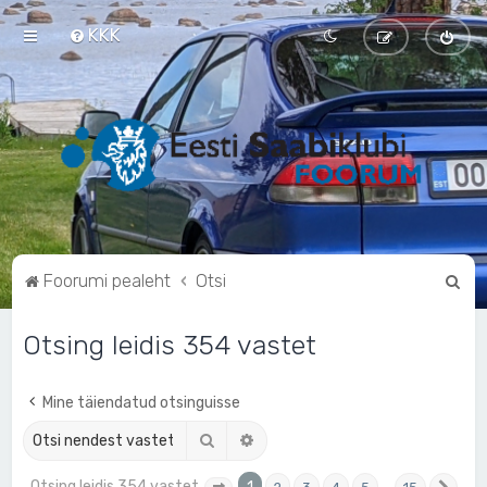
KKK
O
Foorumi pealeht
Otsi
t
Otsing leidis 354 vastet
s
i
Mine täiendatud otsinguisse
Otsi
Täiendatud otsing
Otsing leidis 354 vastet