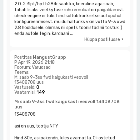
2.0-2.3lpt/hpt b284r saab ka, keeruline aga saab,
tahab lisaks veel kytuse rohu emulaatori paigaldamist.
check engine ei tule. hind soltub konkretse autopuhul
konfigureerimisest. muidu halturiks vxin vxtta 9-3 xwd
2.8 hooldusele. olemas nii spets tooriistad nii tostuk :)
enda autole tegin: kardaani ...
Hüppa postitusse
Postitas
MangustGrupp
P Apr 19, 2026 21:18
Foorum:
Varuosad
Teema:
M: saab 9-3ss fwd kaigukasti veovoll
13408708 uus
Vastuseid:
0
Vaatamisi:
149
M: saab 9-3ss fwd kaigukasti veovoll 13408708
uus
13408708
asi on uus, tootja NTY
Hind 30e, asi pakendis, kiles avamatta. Oli ostetud