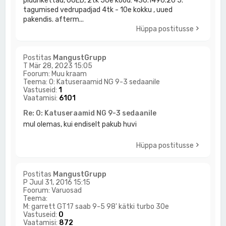
pidurikettad, UUED, 2tk 50e kood: 430.1496.20 5.
tagumised vedrupadjad 4tk - 10e kokku , uued
pakendis. afterm...
Hüppa postitusse
Postitas
MangustGrupp
T Mär 28, 2023 15:05
Foorum:
Muu kraam
Teema:
O: Katuseraamid NG 9-3 sedaanile
Vastuseid:
1
Vaatamisi:
6101
Re: O: Katuseraamid NG 9-3 sedaanile
mul olemas, kui endiselt pakub huvi
Hüppa postitusse
Postitas
MangustGrupp
P Juul 31, 2016 15:15
Foorum:
Varuosad
Teema:
M: garrett GT17 saab 9-5 98' kätki turbo 30e
Vastuseid:
0
Vaatamisi:
872