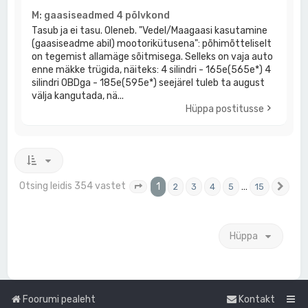
M: gaasiseadmed 4 põlvkond
Tasub ja ei tasu. Oleneb. "Vedel/Maagaasi kasutamine
(gaasiseadme abil) mootorikütusena": põhimõtteliselt
on tegemist allamäge sõitmisega. Selleks on vaja auto
enne mäkke trügida, näiteks: 4 silindri - 165e(565e*) 4
silindri OBDga - 185e(595e*) seejärel tuleb ta august
välja kangutada, nä...
Hüppa postitusse
Otsing leidis 354 vastet
1
…
2
3
4
5
15
1
. leht
15
-st
Jär
Hüppa
Foorumi pealeht
Kontakt