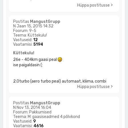
Hüppa postitusse
Postitas
MangustGrupp
N Jaan 15, 2015 14:32
Foorum:
9-5
Teema:
Küttekulu!
Vastuseid:
12
Vaatamisi:
5194
Küttekulu!
26e - 404km gaasi peal
ise paigaldasin (:
2.0turbo (aero turbo peal) automaat, kliima, combi
Hüppa postitusse
Postitas
MangustGrupp
N Nov 13, 2014 16:04
Foorum:
Pakkumised
Teema:
M: gaasiseadmed 4 põlvkond
Vastuseid:
9
Vaatamisi:
4616