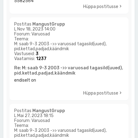
5582564
Hüppa postitusse
Postitas
MangustGrupp
L Nov 18, 2023 14:00
Foorum:
Varuosad
Teema:
M: saab 9-3 2003 ->> varuosad tagasild(uued),
pid.kettad,padjad,käändmik
Vastuseid:
3
Vaatamisi:
1237
Re: M: saab 9-3 2003 ->> varuosad tagasild(uued),
pid.kettad,padjad,käändmik
endiselt on
Hüppa postitusse
Postitas
MangustGrupp
L Mai 27, 2023 18:15
Foorum:
Varuosad
Teema:
M: saab 9-3 2003 ->> varuosad tagasild(uued),
pid.kettad,padjad,käändmik