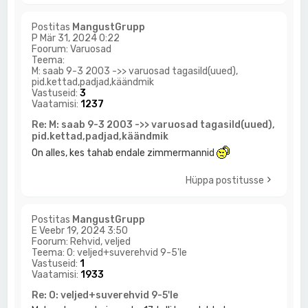
Postitas
MangustGrupp
P Mär 31, 2024 0:22
Foorum:
Varuosad
Teema:
M: saab 9-3 2003 ->> varuosad tagasild(uued),
pid.kettad,padjad,käändmik
Vastuseid:
3
Vaatamisi:
1237
Re: M: saab 9-3 2003 ->> varuosad tagasild(uued),
pid.kettad,padjad,käändmik
On alles, kes tahab endale zimmermannid
Hüppa postitusse
Postitas
MangustGrupp
E Veebr 19, 2024 3:50
Foorum:
Rehvid, veljed
Teema:
O: veljed+suverehvid 9-5'le
Vastuseid:
1
Vaatamisi:
1933
Re: O: veljed+suverehvid 9-5'le