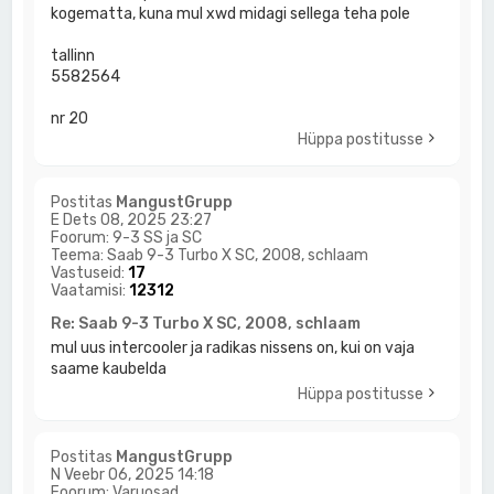
kogematta, kuna mul xwd midagi sellega teha pole
tallinn
5582564
nr 20
Hüppa postitusse
Postitas
MangustGrupp
E Dets 08, 2025 23:27
Foorum:
9-3 SS ja SC
Teema:
Saab 9-3 Turbo X SC, 2008, schlaam
Vastuseid:
17
Vaatamisi:
12312
Re: Saab 9-3 Turbo X SC, 2008, schlaam
mul uus intercooler ja radikas nissens on, kui on vaja
saame kaubelda
Hüppa postitusse
Postitas
MangustGrupp
N Veebr 06, 2025 14:18
Foorum:
Varuosad