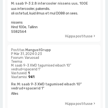
M: saab 9-3 2.8 intercooler nissens uus, 100E
uus intercooler, pakendis.
oli ostetud, kuid ilmus et mul DO88 on sees.
nissens
Hind 100e, Tallinn
5582564
Hüppa postitusse
Postitas
MangustGrupp
P Mär 31, 2024 0:23
Foorum:
Varuosad
Teema:
M: saab 9-3 XWD tagumised eibach 10"
vedrud+spacerid 1"
Vastuseid:
1
Vaatamisi:
941
Re: M: saab 9-3 XWD tagumised eibach 10"
vedrud+spacerid 1"
Alles
Hüppa postitusse