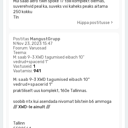
Mul saab aero twin spoke 17 tolli komplekt olemas,
suverehvid peal ka, suveks vxi kaheks peaks aitama
250 kokku
Tln
Hüppa postitusse
Postitas
MangustGrupp
N Nov 23, 2023 15:47
Foorum:
Varuosad
Teema:
M: saab 9-3 XWD tagumised eibach 10"
vedrud+spacerid 1"
Vastuseid:
1
Vaatamisi:
941
M: saab 9-3 XWD tagumised eibach 10"
vedrud+spacerid 1"
praktiliselt uus komplekt, 160e Tallinnas.
soobib ntx kui asendada nivomat bilstein b6 ammoga
/// XWD-le ainult ///
Tallinn