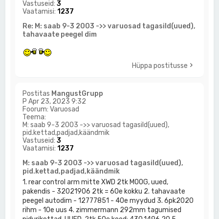
Vastuseid:
3
Vaatamisi:
1237
Re: M: saab 9-3 2003 ->> varuosad tagasild(uued),
tahavaate peegel dim
Hüppa postitusse
Postitas
MangustGrupp
P Apr 23, 2023 9:32
Foorum:
Varuosad
Teema:
M: saab 9-3 2003 ->> varuosad tagasild(uued),
pid.kettad,padjad,käändmik
Vastuseid:
3
Vaatamisi:
1237
M: saab 9-3 2003 ->> varuosad tagasild(uued),
pid.kettad,padjad,käändmik
1. rear control arm mitte XWD 2tk MOOG, uued,
pakendis - 32021906 2tk = 60e kokku 2. tahavaate
peegel autodim - 12777851 - 40e myydud 3. 6pk2020
rihm - 10e uus 4. zimmermann 292mm tagumised