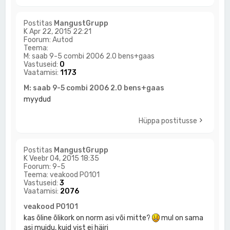
Postitas
MangustGrupp
K Apr 22, 2015 22:21
Foorum:
Autod
Teema:
M: saab 9-5 combi 2006 2.0 bens+gaas
Vastuseid:
0
Vaatamisi:
1173
M: saab 9-5 combi 2006 2.0 bens+gaas
myydud
Hüppa postitusse
Postitas
MangustGrupp
K Veebr 04, 2015 18:35
Foorum:
9-5
Teema:
veakood P0101
Vastuseid:
3
Vaatamisi:
2076
veakood P0101
kas õline õlikork on norm asi või mitte?
mul on sama
asi muidu, kuid vist ei häiri