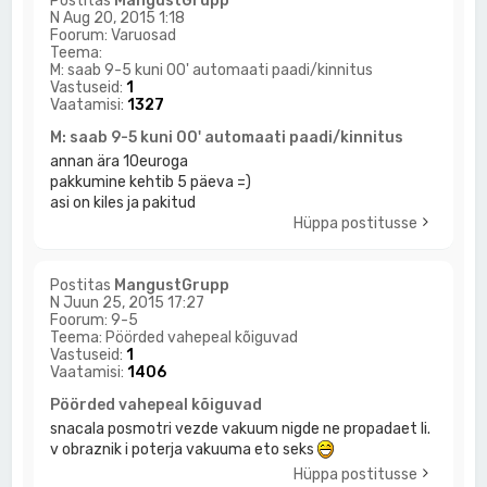
Postitas
MangustGrupp
N Aug 20, 2015 1:18
Foorum:
Varuosad
Teema:
M: saab 9-5 kuni 00' automaati paadi/kinnitus
Vastuseid:
1
Vaatamisi:
1327
M: saab 9-5 kuni 00' automaati paadi/kinnitus
annan ära 10euroga
pakkumine kehtib 5 päeva =)
asi on kiles ja pakitud
Hüppa postitusse
Postitas
MangustGrupp
N Juun 25, 2015 17:27
Foorum:
9-5
Teema:
Pöörded vahepeal kõiguvad
Vastuseid:
1
Vaatamisi:
1406
Pöörded vahepeal kõiguvad
snacala posmotri vezde vakuum nigde ne propadaet li.
v obraznik i poterja vakuuma eto seks
Hüppa postitusse