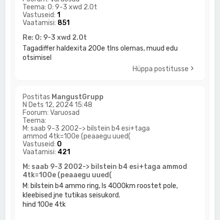
Teema:
O: 9-3 xwd 2.0t
Vastuseid:
1
Vaatamisi:
851
Re: O: 9-3 xwd 2.0t
Tagadiffer haldexita 200е tlns olemas, muud edu
otsimisel
Hüppa postitusse
Postitas
MangustGrupp
N Dets 12, 2024 15:48
Foorum:
Varuosad
Teema:
M: saab 9-3 2002-> bilstein b4 esi+taga
ammod 4tk=100e (peaaegu uued(
Vastuseid:
0
Vaatamisi:
421
M: saab 9-3 2002-> bilstein b4 esi+taga ammod
4tk=100e (peaaegu uued(
M: bilstein b4 ammo ring, ls 4000km roostet pole,
kleebised jne tutikas seisukord.
hind 100e 4tk