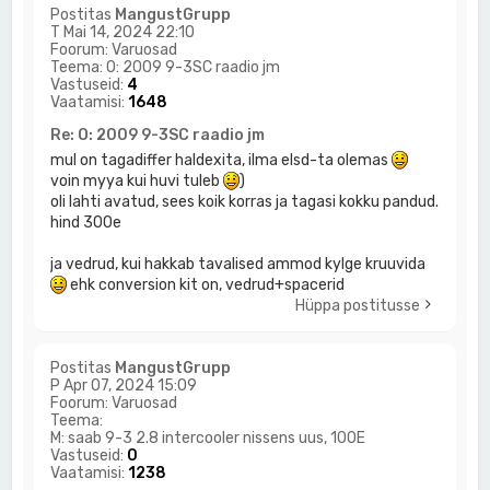
Postitas
MangustGrupp
T Mai 14, 2024 22:10
Foorum:
Varuosad
Teema:
O: 2009 9-3SC raadio jm
Vastuseid:
4
Vaatamisi:
1648
Re: O: 2009 9-3SC raadio jm
mul on tagadiffer haldexita, ilma elsd-ta olemas
voin myya kui huvi tuleb
)
oli lahti avatud, sees koik korras ja tagasi kokku pandud.
hind 300e
ja vedrud, kui hakkab tavalised ammod kylge kruuvida
ehk conversion kit on, vedrud+spacerid
Hüppa postitusse
Postitas
MangustGrupp
P Apr 07, 2024 15:09
Foorum:
Varuosad
Teema:
M: saab 9-3 2.8 intercooler nissens uus, 100E
Vastuseid:
0
Vaatamisi:
1238