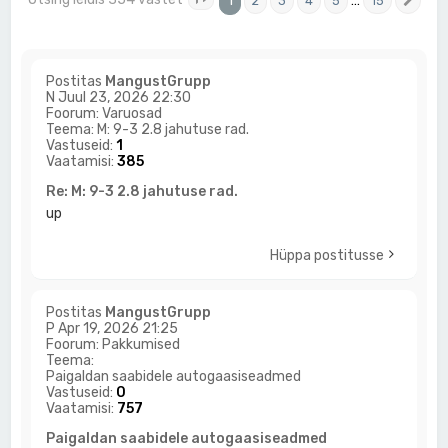
1
…
2
3
4
5
15
1
. leht
15
-st
Jär
Postitas
MangustGrupp
N Juul 23, 2026 22:30
Foorum:
Varuosad
Teema:
M: 9-3 2.8 jahutuse rad.
Vastuseid:
1
Vaatamisi:
385
Re: M: 9-3 2.8 jahutuse rad.
up
Hüppa postitusse
Postitas
MangustGrupp
P Apr 19, 2026 21:25
Foorum:
Pakkumised
Teema:
Paigaldan saabidele autogaasiseadmed
Vastuseid:
0
Vaatamisi:
757
Paigaldan saabidele autogaasiseadmed