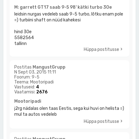
M: garrett GT17 saab 9-5 98' kätki turbo 30e
leidsin nurgas vedeleb saab 9-5 turbo, lõtku enam pole
=) turbiini shaft on nüüd kahekesi
hind 30e
5582564
tallinn
Hüppa postitusse
Postitas
MangustGrupp
N Sept 03, 2015 11:11
Foorum:
9-5
Teema:
Mootoripadi
Vastuseid:
4
Vaatamisi:
2676
Mootoripadi
j2rg nädalas olen taas Eestis, sega kui huvi on helista =)
mul ta autos vedeleb
Hüppa postitusse