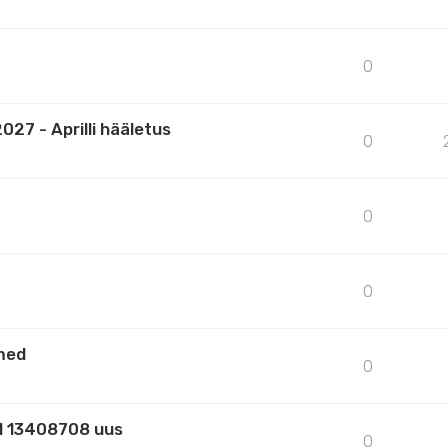
0
27 - Aprilli hääletus
0
0
0
med
0
ll 13408708 uus
0