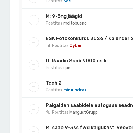
Postitas
SoS
M: 9-5ng jäägid
Postitas
moltobueno
ESK Fotokonkurss 2026 / Kalender 20
Postitas
Cyber
O: Raadio Saab 9000 cs'le
Postitas
que
Tech 2
Postitas
minaindrek
Paigaldan saabidele autogaasisead
Postitas
MangustGrupp
M: saab 9-3ss fwd kaigukasti veovo