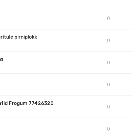
0
itule pirniplokk
0
as
0
0
matid Frogum 77426320
0
0