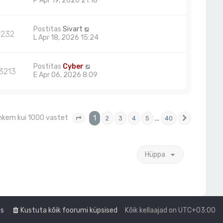
P Apr 19, 2026 21:18
Postitas
Sivart
232
L Apr 18, 2026 15:24
Postitas
Cyber
3213
E Apr 06, 2026 8:09
rohkem kui 1000 vastet
1
…
2
3
4
5
40
1
. leht
40
-st
Järgmine
Hüppa
us
Kustuta kõik foorumi küpsised
Kõik kellaajad on
UTC+03:00