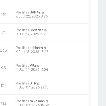
Postitas
URM4Z
219
K Juul 22, 2026 8:26
Postitas
Christian
71
R Juul 17, 2026 11:20
Postitas
schlaam
235
K Juul 15, 2026 13:43
Postitas
VPa
93
T Juul 14, 2026 11:04
Postitas
STR
104
T Juul 07, 2026 21:15
Postitas
raivosaab
113
T Juul 07, 2026 15:32