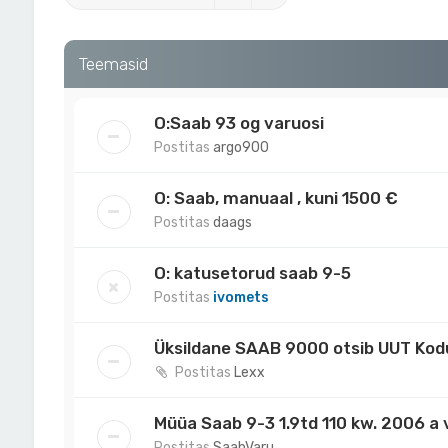
Teemasid
O:Saab 93 og varuosi
Postitas
argo900
O: Saab, manuaal , kuni 1500 €
Postitas
daags
O: katusetorud saab 9-5
Postitas
ivomets
Üksildane SAAB 9000 otsib UUT Kodu!
Postitas
Lexx
Müüa Saab 9-3 1.9td 110 kw. 2006 a
Postitas
SaabVaru