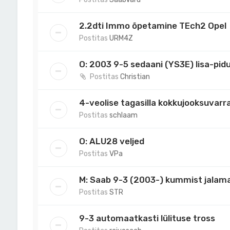
2.2dti Immo õpetamine TEch2 Opel
Postitas
URM4Z
O: 2003 9-5 sedaani (YS3E) lisa-pidur
Postitas
Christian
4-veolise tagasilla kokkujooksuvarr
Postitas
schlaam
O: ALU28 veljed
Postitas
VPa
M: Saab 9-3 (2003-) kummist jala
Postitas
STR
9-3 automaatkasti lülituse tross