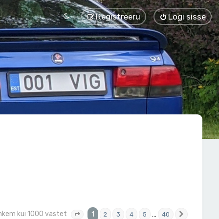
Registreeru
Logi sisse
rohkem kui 1000 vastet
1
…
2
3
4
5
40
1
. leht
40
-st
Järgmine