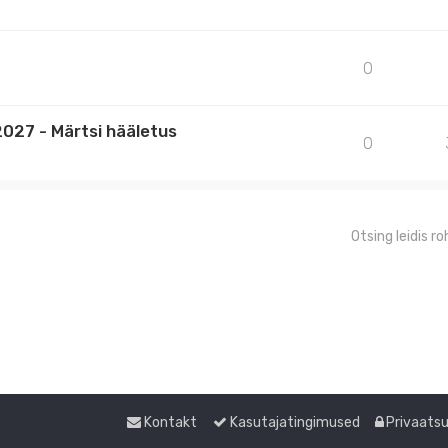
0
027 - Märtsi hääletus
0
Otsing leidis 
Kontakt
Kasutajatingimused
Privaats