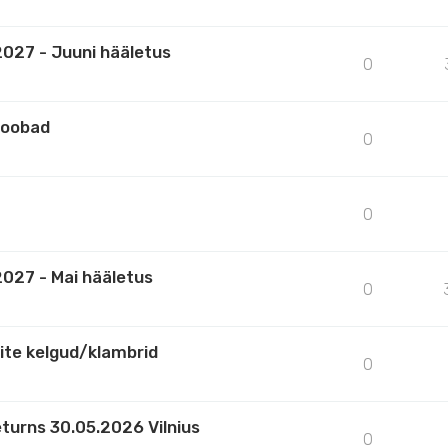
027 - Juuni hääletus
0
hoobad
0
0
027 - Mai hääletus
0
ite kelgud/klambrid
0
turns 30.05.2026 Vilnius
0