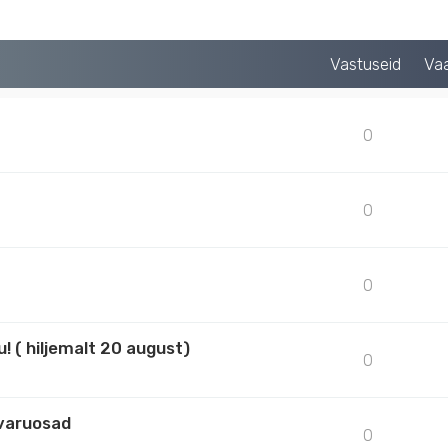
Vastuseid
Va
0
0
0
 ( hiljemalt 20 august)
0
 varuosad
0