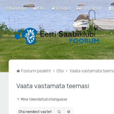
Kiirlingid
KKK
Reeglid
Fotoalbum
Foorumi pealeht
Otsi
Vaata vastamata teema
Vaata vastamata teemasi
Mine täiendatud otsinguisse
Otsi
Täiendatud otsing