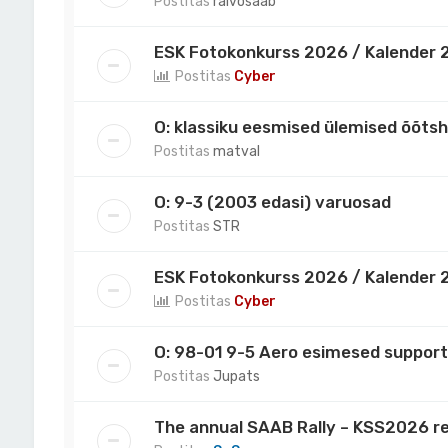
Postitas
raivosaab
ESK Fotokonkurss 2026 / Kalender 2
Postitas
Cyber
O: klassiku eesmised ülemised õõts
Postitas
matval
O: 9-3 (2003 edasi) varuosad
Postitas
STR
ESK Fotokonkurss 2026 / Kalender 2
Postitas
Cyber
O: 98-01 9-5 Aero esimesed support
Postitas
Jupats
The annual SAAB Rally – KSS2026 re