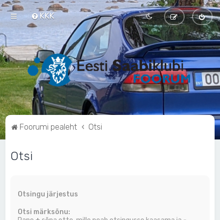
KKK
Foorumi pealeht
Otsi
Otsi
Otsingu järjestus
Otsi märksõnu: