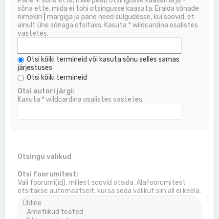
Pane
+
sõna ette, mille peab otsingusse kaasama ja
-
sõna ette, mida ei tohi otsingusse kaasata. Eralda sõnade
nimekiri
|
märgiga ja pane need sulgudesse, kui soovid, et
ainult ühe sõnaga otsitaks. Kasuta * wildcardina osalistes
vastetes.
Otsi kõiki termineid või kasuta sõnu selles samas
järjestuses
Otsi kõiki termineid
Otsi autori järgi:
Kasuta * wildcardina osalistes vastetes.
Otsingu valikud
Otsi foorumitest:
Vali foorumi(id), millest soovid otsida. Alafoorumitest
otsitakse automaatselt, kui sa seda valikut siin all ei keela.