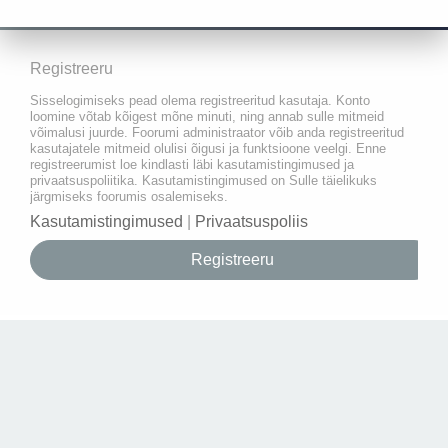
Registreeru
Sisselogimiseks pead olema registreeritud kasutaja. Konto
loomine võtab kõigest mõne minuti, ning annab sulle mitmeid
võimalusi juurde. Foorumi administraator võib anda registreeritud
kasutajatele mitmeid olulisi õigusi ja funktsioone veelgi. Enne
registreerumist loe kindlasti läbi kasutamistingimused ja
privaatsuspoliitika. Kasutamistingimused on Sulle täielikuks
järgmiseks foorumis osalemiseks.
Kasutamistingimused
|
Privaatsuspoliis
Registreeru