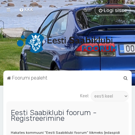
KKK
Logi sisse
O
Foorumi pealeht
t
s
Keel:
i
Eesti Saabiklubi foorum -
Registreerimine
Hakates kommuuni “Eesti Saabiklubi foorum” liikmeks (edaspidi