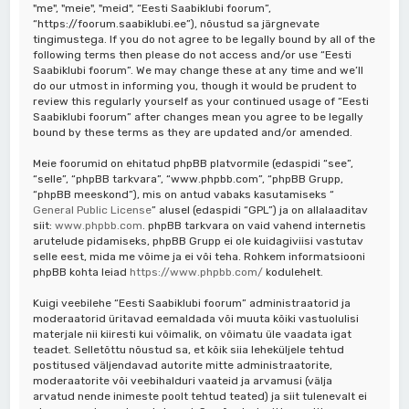
"me", "meie", "meid", “Eesti Saabiklubi foorum”,
“https://foorum.saabiklubi.ee”), nõustud sa järgnevate
tingimustega. If you do not agree to be legally bound by all of the
following terms then please do not access and/or use “Eesti
Saabiklubi foorum”. We may change these at any time and we’ll
do our utmost in informing you, though it would be prudent to
review this regularly yourself as your continued usage of “Eesti
Saabiklubi foorum” after changes mean you agree to be legally
bound by these terms as they are updated and/or amended.
Meie foorumid on ehitatud phpBB platvormile (edaspidi “see”,
“selle”, “phpBB tarkvara”, “www.phpbb.com”, “phpBB Grupp,
“phpBB meeskond”), mis on antud vabaks kasutamiseks “
General Public License
” alusel (edaspidi “GPL”) ja on allalaaditav
siit:
www.phpbb.com
. phpBB tarkvara on vaid vahend internetis
arutelude pidamiseks, phpBB Grupp ei ole kuidagiviisi vastutav
selle eest, mida me võime ja ei või teha. Rohkem informatsiooni
phpBB kohta leiad
https://www.phpbb.com/
kodulehelt.
Kuigi veebilehe “Eesti Saabiklubi foorum” administraatorid ja
moderaatorid üritavad eemaldada või muuta kõiki vastuolulisi
materjale nii kiiresti kui võimalik, on võimatu üle vaadata igat
teadet. Selletõttu nõustud sa, et kõik siia leheküljele tehtud
postitused väljendavad autorite mitte administraatorite,
moderaatorite või veebihalduri vaateid ja arvamusi (välja
arvatud nende inimeste poolt tehtud teated) ja siit tulenevalt ei