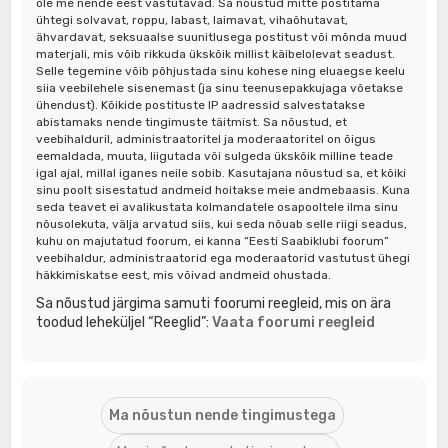
ole me nende eest vastutavad. Sa nõustud mitte postitama
ühtegi solvavat, roppu, labast, laimavat, vihaõhutavat,
ähvardavat, seksuaalse suunitlusega postitust või mõnda muud
materjali, mis võib rikkuda ükskõik millist käibelolevat seadust.
Selle tegemine võib põhjustada sinu kohese ning eluaegse keelu
siia veebilehele sisenemast (ja sinu teenusepakkujaga võetakse
ühendust). Kõikide postituste IP aadressid salvestatakse
abistamaks nende tingimuste täitmist. Sa nõustud, et
veebihalduril, administraatoritel ja moderaatoritel on õigus
eemaldada, muuta, liigutada või sulgeda ükskõik milline teade
igal ajal, millal iganes neile sobib. Kasutajana nõustud sa, et kõiki
sinu poolt sisestatud andmeid hoitakse meie andmebaasis. Kuna
seda teavet ei avalikustata kolmandatele osapooltele ilma sinu
nõusolekuta, välja arvatud siis, kui seda nõuab selle riigi seadus,
kuhu on majutatud foorum, ei kanna “Eesti Saabiklubi foorum”
veebihaldur, administraatorid ega moderaatorid vastutust ühegi
häkkimiskatse eest, mis võivad andmeid ohustada.
Sa nõustud järgima samuti foorumi reegleid, mis on ära
toodud leheküljel “Reeglid”:
Vaata foorumi reegleid