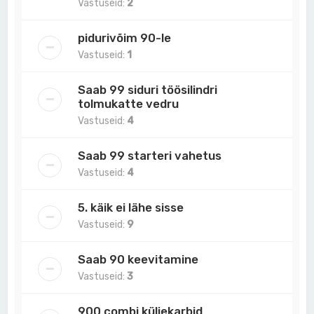
Vastuseid:
2
pidurivõim 90-le
Vastuseid:
1
Saab 99 siduri töösilindri
tolmukatte vedru
Vastuseid:
4
Saab 99 starteri vahetus
Vastuseid:
4
5. käik ei lähe sisse
Vastuseid:
9
Saab 90 keevitamine
Vastuseid:
3
900 combi küljekarbid