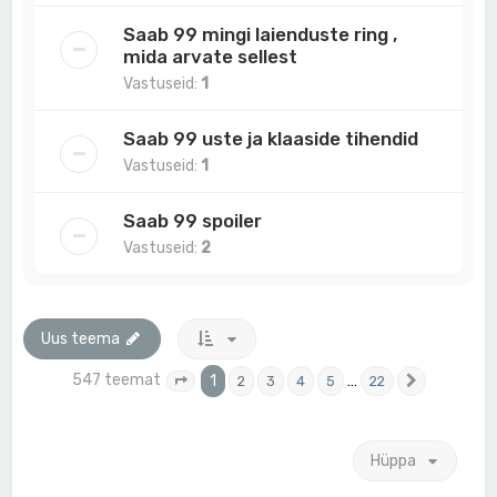
Saab 99 mingi laienduste ring ,
mida arvate sellest
Vastuseid:
1
Saab 99 uste ja klaaside tihendid
Vastuseid:
1
Saab 99 spoiler
Vastuseid:
2
Uus teema
547 teemat
1
…
2
3
4
5
22
1
. leht
22
-st
Järgmine
Hüppa