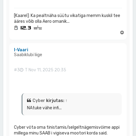
[Kaarel]: Ka pealtnäha süütu vikatiga memm kuskil tee
ääres võib olla Aero omanik...
Ü
l
e
s
I-Vaari
Saabiklubi liige
#3
T Nov 11, 2025 20:35
Cyber
kirjutas:
↑
NAtuke vähe infi...
Cyber vöta oma tinistamis/selgeltnägemisvöime appi
millega minu SAAB i vigiseva mootori korda said.