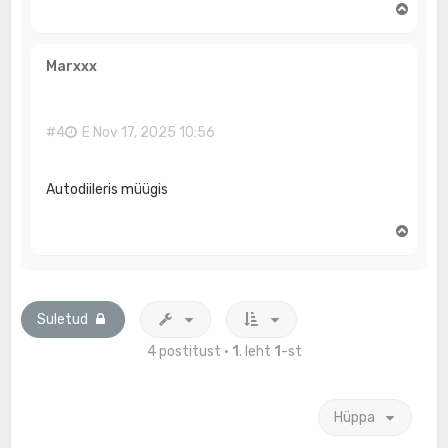
Ü
l
e
s
Marxxx
#4
E Nov 17, 2025 10:56
Autodiileris müügis
Ü
l
e
s
Suletud
4 postitust •
1
. leht
1
-st
Hüppa