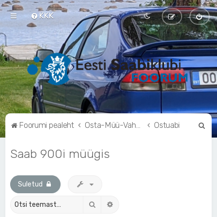
KKK
O
Foorumi pealeht
Osta-Müü-Vaheta
Ostuabi
t
Saab 900i müügis
s
i
Suletud
Otsi
Täiendatud otsing