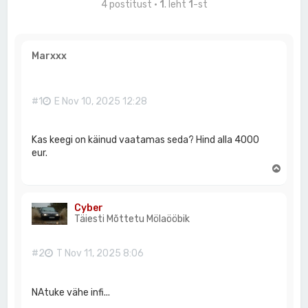
4 postitust •
1
. leht
1
-st
Marxxx
#1
E Nov 10, 2025 12:28
Kas keegi on käinud vaatamas seda? Hind alla 4000
eur.
Ü
l
e
s
Cyber
Täiesti Mõttetu Mölaööbik
#2
T Nov 11, 2025 8:06
NAtuke vähe infi...