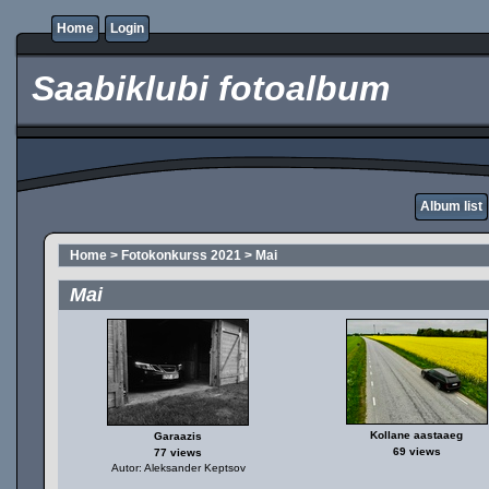
Home
Login
Saabiklubi fotoalbum
Album list
Home
>
Fotokonkurss 2021
>
Mai
Mai
Kollane aastaaeg
Garaazis
69 views
77 views
Autor: Aleksander Keptsov